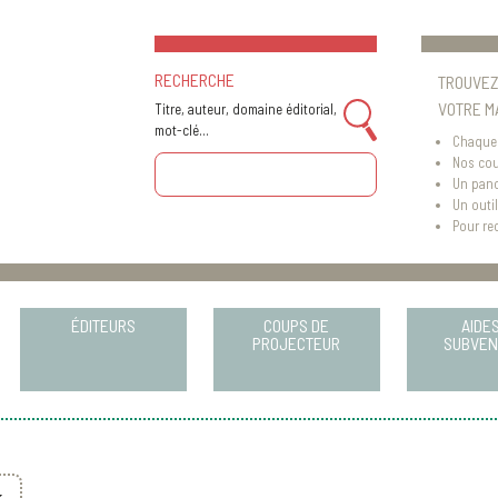
RECHERCHE
TROUVEZ
VOTRE M
Titre, auteur, domaine éditorial,
mot-clé...
Chaque 
Nos cou
Un pano
Un outil
Pour rec
ÉDITEURS
COUPS DE
AIDES
PROJECTEUR
SUBVEN